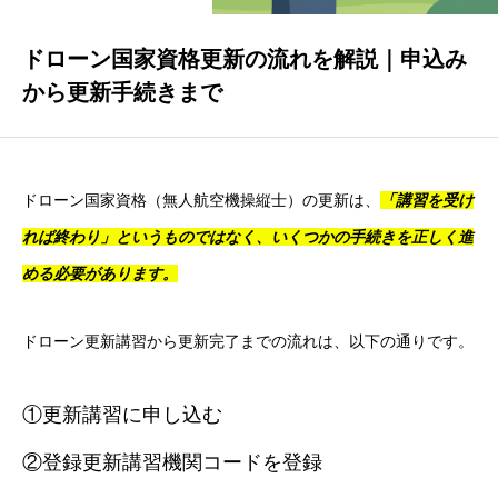
FAQ
よくある質問を集めました。
ドローン国家資格更新の流れを解説｜申込み
から更新手続きまで
COMPANY
WIB JAPAN株式会社 企業情報
ドローン国家資格（無人航空機操縦士）の更新は、
「講習を受け
ACCESS
講習場所等へのアクセス情報
れば終わり」というものではなく、
いくつかの手続きを正しく進
める必要があります。
CONTACT
お問い合わせはこちらから
ドローン更新講習から更新完了までの流れは、以下の通りです。
①更新講習に申し込む
②登録更新講習機関コードを登録