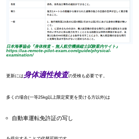
日本海事協会『身体検査 – 無人航空機操縦士試験案内サイト』
https://ua-remote-pilot-exam.com/guide/physical-
examination/
身体適性検査
更新には
の受検も必要です。
多くの場合(一等25kg以上限定変更を受ける方以外)は
自動車運転免許証の写し
を提出することで代替可能です。