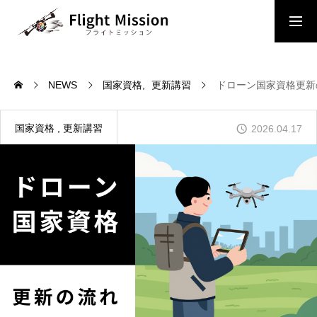
コース・料金
講習スケジュール
NEWS
国家資格
更新講習
ドローン国家資格更新
NEWS
Flight Missionからのお知らせ
国家資格
更新講習
2026.04.17
ABOUT US
私たちのコンセプトについて紹介します
SERVICE
スクール以外の事業を紹介します
COURSE・PRICE
各コースの内容・料金